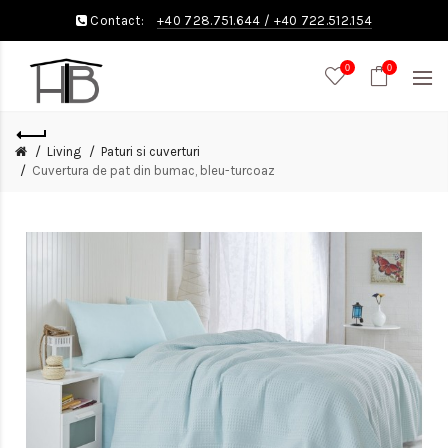
Contact:
+40 728.751.644
/
+40 722.512.154
0
0
Living
Paturi si cuverturi
Cuvertura de pat din bumac, bleu-turcoaz