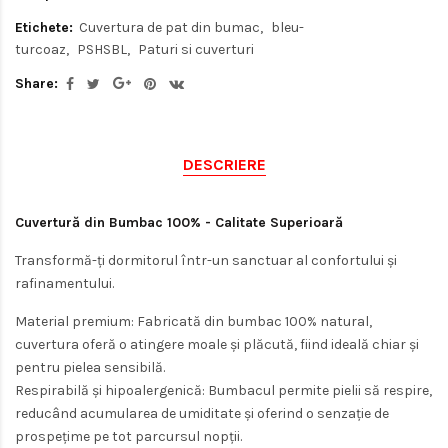
Etichete:
Cuvertura de pat din bumac
bleu-
turcoaz
PSHSBL
Paturi si cuverturi
Share:
DESCRIERE
Cuvertură din Bumbac 100% - Calitate Superioară
Transformă-ți dormitorul într-un sanctuar al confortului și
rafinamentului.
Material premium:
Fabricată din bumbac 100% natural,
cuvertura oferă o atingere moale și plăcută, fiind ideală chiar și
pentru pielea sensibilă.
Respirabilă și hipoalergenică:
Bumbacul permite pielii să respire,
reducând acumularea de umiditate și oferind o senzație de
prospețime pe tot parcursul nopții.