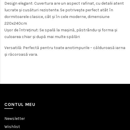
Design elegant:
Cuvertura are un aspect rafinat, cu detalii atent
lucrate și cusături rezistente. Se potrivește perfect atât în
dormitoarele clasice, cât și în cele moderne, dimensiune
220x240cm
Ușor de întreținut:
Se spală la mașină, păstrându-și forma și
culoarea chiar și după mai multe spălări
Versatilă:
Perfectă pentru toate anotimpurile – călduroasă iarna
și răcoroasă vara.
CONTUL MEU
Newsletter
Wishlist