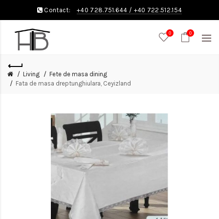
Contact:
+40 728.751.644
/
+40 722.512.154
0
0
Living
Fete de masa dining
Fata de masa dreptunghiulara, Ceyizland