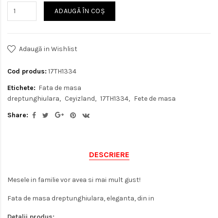
ADAUGĂ ÎN COŞ
Adaugă in Wishlist
Cod produs:
17TH1334
Etichete:
Fata de masa
dreptunghiulara
Ceyizland
17TH1334
Fete de masa
Share:
DESCRIERE
Mesele in familie vor avea si mai mult gust!
Fata de masa dreptunghiulara, eleganta, din in
Detalii produs: