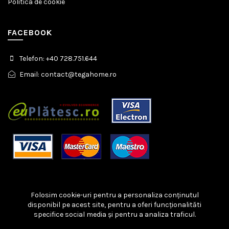
Politica de cookie
FACEBOOK
Telefon: +40 728.751.644
Email: contact@tegahome.ro
Folosim cookie-uri pentru a personaliza conținutul
disponibil pe acest site, pentru a oferi funcționalităti
specifice social media și pentru a analiza traficul.
Copyright © 2023 TEGA HOME. Toate drepturile rezervate.
Telefonul Consumatorului: 021 9551
Protectia Consumatorilor