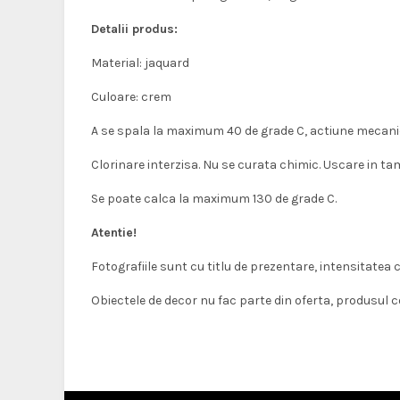
Detalii produs:
Material: jaquard
Culoare: crem
A se spala la maximum
40 de grade C, actiune mecani
Clorinare interzisa. Nu se curata chimic. Uscare in ta
Se poate calca la maximum 130 de grade C.
Atentie!
Fotografiile sunt cu titlu de prezentare, intensitatea cul
Obiectele de decor nu fac parte din oferta, produsul c