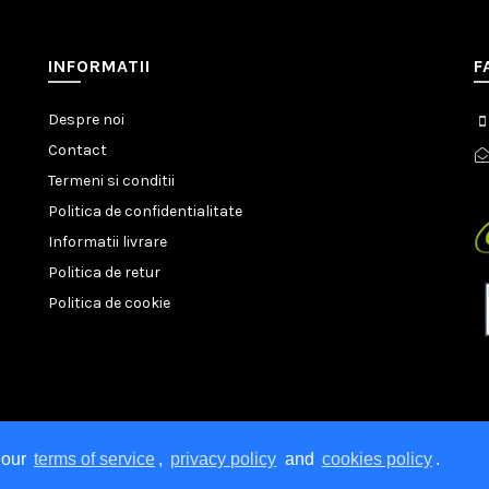
INFORMATII
F
Despre noi
Contact
Termeni si conditii
Politica de confidentialitate
Informatii livrare
Politica de retur
Politica de cookie
 our
terms of service
,
privacy policy
and
cookies policy
.
epturile rezervate. Telefonul Consumatorului: 021 9551
Protectia Co
est site, pentru a oferi funcționalităti specifice social media și pentr