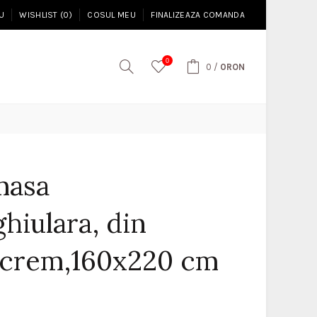
U
WISHLIST (0)
COSUL MEU
FINALIZEAZA COMANDA
0
0
/
0RON
masa
hiulara, din
 crem,160x220 cm