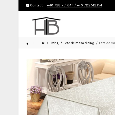
Contact:
+40 728.751.644
/
+40 722.512.154
Living
Fete de masa dining
Fata de ma