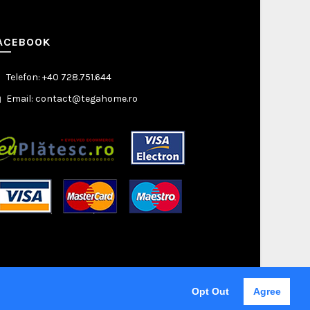
ACEBOOK
Telefon: +40 728.751.644
Email: contact@tegahome.ro
Opt Out
Agree
nsumatorilor (ANPC)
Solutionare Litigii
Citeste Politica de cookie
u a analiza traficul.
ACCEPT