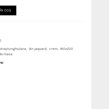
ÎN COŞ
0
 dreptunghiulara
din jaquard
crem
160x220
 de masa