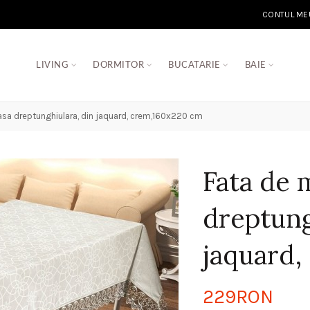
CONTUL ME
LIVING
DORMITOR
BUCATARIE
BAIE
sa dreptunghiulara, din jaquard, crem,160x220 cm
Fata de 
dreptung
jaquard,
229RON