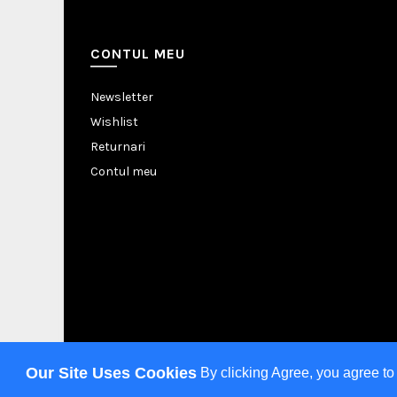
CONTUL MEU
Newsletter
Wishlist
Returnari
Contul meu
Our Site Uses Cookies
By clicking Agree, you agree to
Copyright © 2023 TEGA HOME. Toate dr
Folosim cookie-uri pentru a personaliza conținutul disponibil pe ac