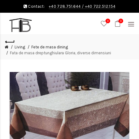
Contact:
+40 728.751.644
/
+40 722.512.154
0
0
Living
Fete de masa dining
Fata de masa dreptunghiulara Gloria, diverse dimensiuni