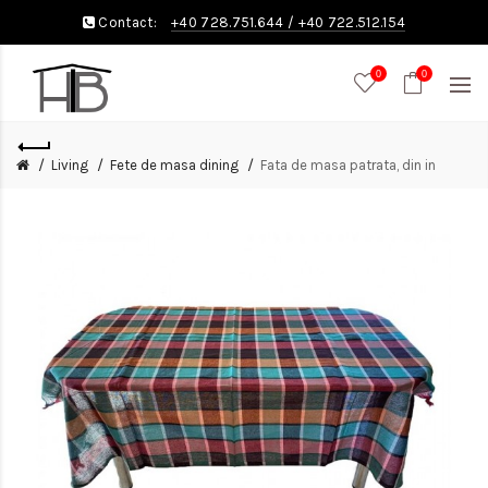
Contact:
+40 728.751.644
/
+40 722.512.154
0
0
Living
Fete de masa dining
Fata de masa patrata, din in