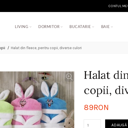
CONTUL ME
LIVING
DORMITOR
BUCATARIE
BAIE
opii
Halat din fleece, pentru copii, diverse culori
Halat di
copii, di
89RON
ADAUGĂ 