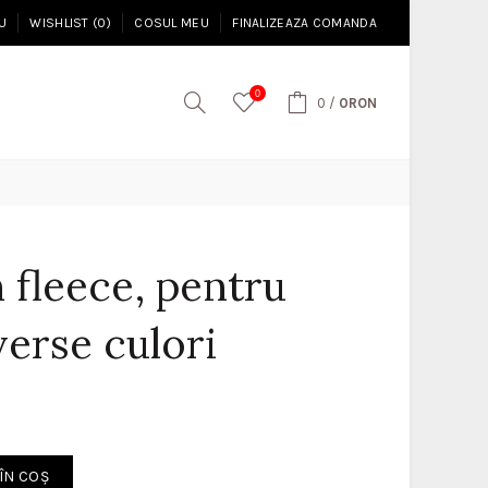
U
WISHLIST (0)
COSUL MEU
FINALIZEAZA COMANDA
0
0
/
0RON
n fleece, pentru
verse culori
ÎN COŞ