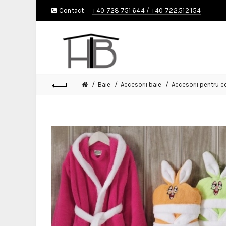
Contact:
+40 728.751.644
/
+40 722.512.154
Baie
Accesorii baie
Accesorii pentru c