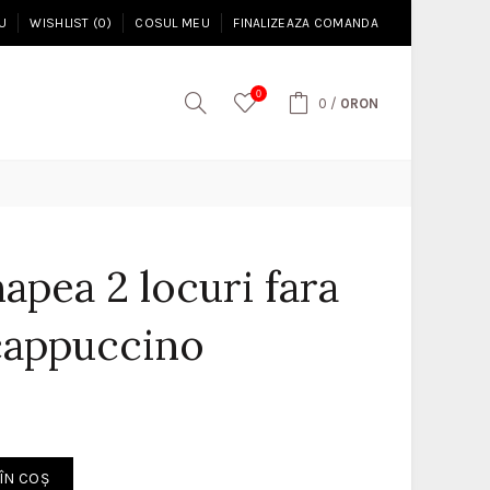
U
WISHLIST (0)
COSUL MEU
FINALIZEAZA COMANDA
0
0
/
0RON
apea 2 locuri fara
cappuccino
ÎN COŞ