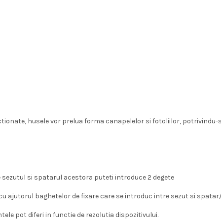
tionate, husele vor prelua forma canapelelor si fotoliilor, potrivindu-s
tre sezutul si spatarul acestora puteti introduce 2 degete
 cu ajutorul baghetelor de fixare care se introduc intre sezut si spat
e pot diferi in functie de rezolutia dispozitivului.