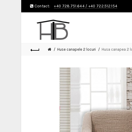
Contact:
+40 728.751.644
/
+40 722.512.154
Huse canapele 2 locuri
Husa canapea 2 lo