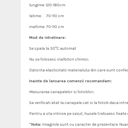
lungime: 120-180cm
latime: 70-110 cm
inaltime: 70-110 cm
Mod de intretinere:
Se spala la 30°C automat
Nu se folosesc inalbitori chimici.
Datorita elasticitatii materialului din care sunt confec
Inainte de lansarea comenzii recomandam:
Masurarea canapelelor si fotoliilor;
Sa verificati atat la canapele cat si la fotolii daca in
Pentru a sta intinse pe sezut, husele trebuiesc fixate
*
Nota:
Imaginile sunt cu caracter de prezentare. Nuantel