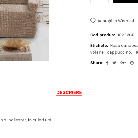
Adaugă in Wishlist
Cod produs:
HC2FVCP
Etichete:
Husa canapea 
volane
cappuccino
H
Share:
DESCRIERE
i poliester, in culori uni.