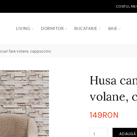
CONTUL ME
LIVING
DORMITOR
BUCATARIE
BAIE
curi fara volane, cappuccino
Husa can
volane, 
149RON
ADAUGĂ 