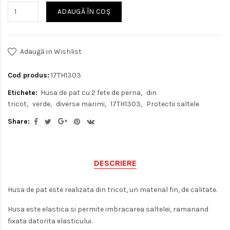
ADAUGĂ ÎN COŞ
Adaugă in Wishlist
Cod produs:
17TH1303
Etichete:
Husa de pat cu 2 fete de perna
din
tricot
verde
diverse marimi
17TH1303
Protectii saltele
Share:
DESCRIERE
Husa de pat este realizata din tricot, un material fin, de calitate.
Husa este elastica si permite imbracarea saltelei, ramanand
fixata datorita elasticului.