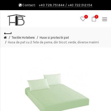
Contact:
+40 728.751.644
/
+40 722.512.154
0
0
Textile Hoteliere
Huse si protectii pat
Husa de pat cu 2 fete de perna, din tricot, verde, diverse marimi