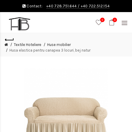
Contact:
+40 728.751.644
/
+40 722.512.154
0
0
Textile Hoteliere
Huse mobilier
Husa elastica pentru canapea 3 locuri, bej natur