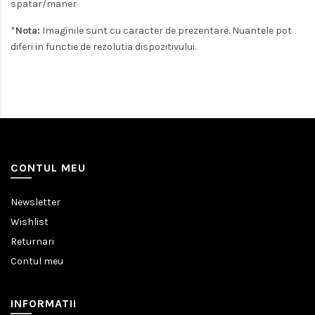
spatar/maner
*
Nota:
Imaginile sunt cu caracter de prezentare. Nuantele pot
diferi in functie de rezolutia dispozitivului.
CONTUL MEU
Newsletter
Wishlist
Returnari
Contul meu
INFORMATII