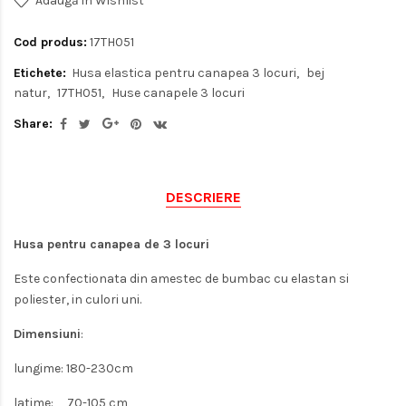
Adaugă in Wishlist
Cod produs:
17TH051
Etichete:
Husa elastica pentru canapea 3 locuri
bej
natur
17TH051
Huse canapele 3 locuri
Share:
DESCRIERE
Husa pentru canapea de 3 locuri
Este confectionata din amestec de bumbac cu elastan si
poliester, in culori uni.
Dimensiuni
:
lungime: 180-230cm
latime: 70-105 cm