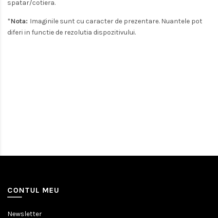
spatar/cotiera.
*
Nota:
Imaginile sunt cu caracter de prezentare. Nuantele pot
diferi in functie de rezolutia dispozitivului.
CONTUL MEU
Newsletter