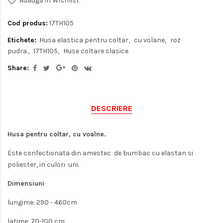
Adaugă in Wishlist
Cod produs:
17TH105
Etichete:
Husa elastica pentru coltar
cu volane
roz
pudra.
17TH105
Huse coltare clasice
Share:
DESCRIERE
Husa pentru coltar, cu voalne.
Este confectionata din amestec de bumbac cu elastan si
poliester, in culori uni.
Dimensiuni
:
lungime: 290 - 460cm
latime: 70-100 cm