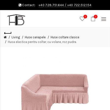
Contact:
+40 728.751.644
/
+40 722.512.154
0
0
Living
Huse canapele
Huse coltare clasice
Husa elastica pentru coltar, cu volane, roz pudra.