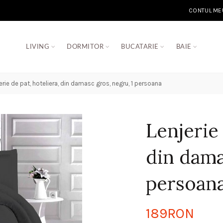
CONTUL ME
LIVING
DORMITOR
BUCATARIE
BAIE
erie de pat, hoteliera, din damasc gros, negru, 1 persoana
Lenjerie 
din dama
persoan
189RON