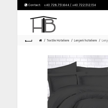
Contact:
+40 728.751.644
/
+40 722.512.154
Textile Hoteliere
Lenjerii hoteliere
Lenj