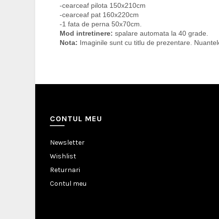
-cearceaf pilota 150x210cm
-cearceaf pat 160x220cm
-1 fata de perna 50x70cm.
Mod intretinere:
spalare automata la 40 grade.
Nota:
Imaginile sunt cu titlu de prezentare. Nuantele 
CONTUL MEU
Newsletter
Wishlist
Returnari
Contul meu