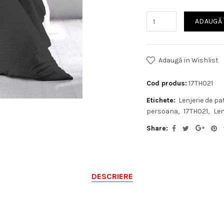
ADAUGĂ 
Adaugă in Wishlist
Cod produs:
17TH021
Etichete:
Lenjerie de pa
persoana
17TH021
Len
Share:
DESCRIERE