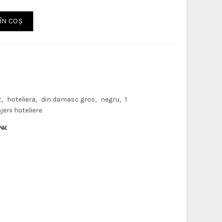
ÎN COŞ
t
hoteliera
din damasc gros
negru
1
jerii hoteliere