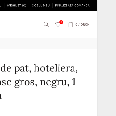
U
WISHLIST (0)
COSUL MEU
FINALIZEAZA COMANDA
0
0
/
0RON
de pat, hoteliera,
sc gros, negru, 1
a