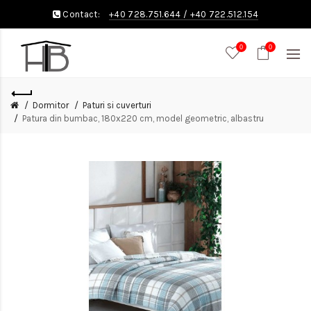
Contact:
+40 728.751.644
/
+40 722.512.154
0
0
Dormitor
Paturi si cuverturi
Patura din bumbac, 180x220 cm, model geometric, albastru