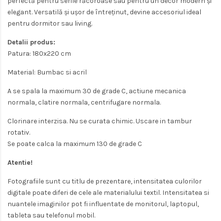
perfectă pentru serile răcoroase sau pentru un decor modern și
elegant. Versatilă și ușor de întreținut, devine accesoriul ideal
pentru dormitor sau living.
Detalii produs:
Patura: 180x220 cm
Material: Bumbac si acril
A se spala la maximum 30 de grade C, actiune mecanica
normala, clatire normala, centrifugare normala.
Clorinare interzisa. Nu se curata chimic. Uscare in tambur
rotativ.
Se poate calca la maximum 130 de grade C
Atentie!
Fotografiile sunt cu titlu de prezentare, intensitatea culorilor
digitale poate diferi de cele ale materialului textil. Intensitatea si
nuantele imaginilor pot fi influentate de monitorul, laptopul,
tableta sau telefonul mobil.