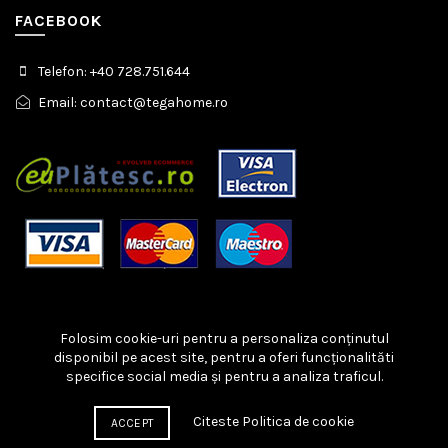
FACEBOOK
Telefon: +40 728.751.644
Email: contact@tegahome.ro
Folosim cookie-uri pentru a personaliza conținutul
disponibil pe acest site, pentru a oferi funcționalităti
specifice social media și pentru a analiza traficul.
Copyright © 2023 TEGA HOME. Toate drepturile rezervate.
Telefonul Consumatorului: 021 9551
Protectia Consumatorilor
(ANPC)
Solutionare Litigii
Citeste Politica de cookie
ACCEPT