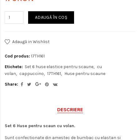
ADAUGĂ ÎN COŞ
Adaugă in Wishlist
Cod produs:
17TH161
Etichete:
Set 6 huse elastice pentru scaune
cu
volan
cappuccino
17TH161
Huse pentru scaune
Share:
DESCRIERE
Set 6 Huse pentru scaun cu volan.
Sunt confectionate din amestec de bumbac cu elastan si