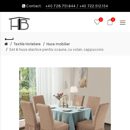
Contact:
+40 728.751.644
/
+40 722.512.154
0
0
Textile Hoteliere
Huse mobilier
Set 6 huse elastice pentru scaune, cu volan, cappuccino