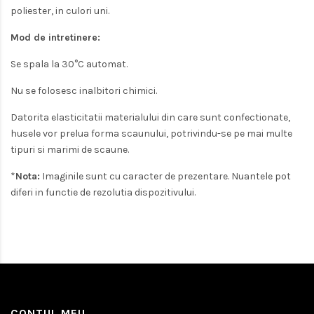
poliester, in culori uni.
Mod de intretinere:
Se spala la 30°C automat.
Nu se folosesc inalbitori chimici.
Datorita elasticitatii materialului din care sunt confectionate,
husele vor prelua forma scaunului, potrivindu-se pe mai multe
tipuri si marimi de scaune.
*
Nota:
Imaginile sunt cu caracter de prezentare. Nuantele pot
diferi in functie de rezolutia dispozitivului.
CONTUL MEU