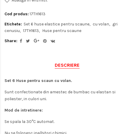
Adaugă in Wishlist
Cod produs:
17TH1613
Etichete:
Set 6 huse elastice pentru scaune
cu volan
gri
cenusiu
17TH1613
Huse pentru scaune
Share:
DESCRIERE
Set 6 Huse pentru scaun cu volan.
Sunt confectionate din amestec de bumbac cu elastan si
poliester, in culori uni.
Mod de intretinere:
Se spala la 30°C automat.
Nu se folosesc inalbitori chimici.