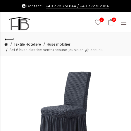
Contact:
+40 728.751.644
/
+40 722.512.154
0
0
Textile Hoteliere
Huse mobilier
Set 6 huse elastice pentru scaune , cu volan, gri cenusiu