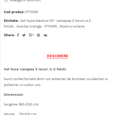
Adaugă in Wishlist
Cod produs:
17TH091
Etichete:
Set huse elastice 311 - canapea 3 locuri si 2
fotolii
mustar orange
17TH091
Huse cu volane
Share:
DESCRIERE
Set huse canapea 3 locuri si 2 fotolii
Sunt confectionate dintr-un amestec de bumbac cu elastan si
poliester, in culori uni.
Dimensiuni
:
lungime: 180-230 cm
latime: 70-100 cm