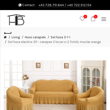
Contact:
+40 728.751.644
/
+40 722.512.154
0
0
Living
Huse canapele
Set huse 3-1-1
Set huse elastice 311 - canapea 3 locuri si 2 fotolii, mustar orange