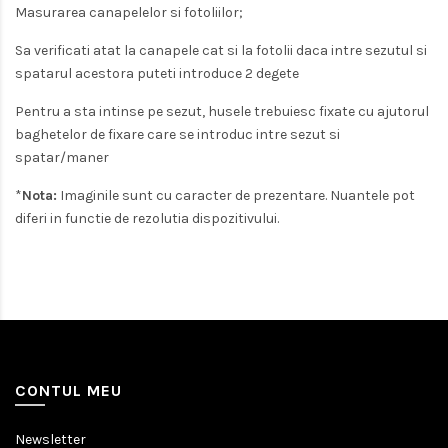
Masurarea canapelelor si fotoliilor;
Sa verificati atat la canapele cat si la fotolii daca intre sezutul si
spatarul acestora puteti introduce 2 degete
Pentru a sta intinse pe sezut, husele trebuiesc fixate cu ajutorul
baghetelor de fixare care se introduc intre sezut si
spatar/maner
*
Nota:
Imaginile sunt cu caracter de prezentare. Nuantele pot
diferi in functie de rezolutia dispozitivului.
CONTUL MEU
Newsletter