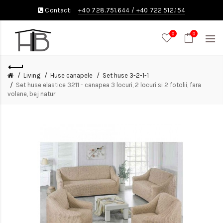
Contact:
+40 728.751.644
/
+40 722.512.154
0
0
Living
Huse canapele
Set huse 3-2-1-1
Set huse elastice 3211 - canapea 3 locuri, 2 locuri si 2 fotolii, fara
volane, bej natur