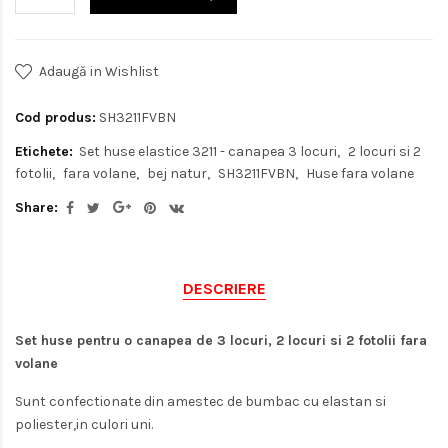
Adaugă in Wishlist
Cod produs:
SH3211FVBN
Etichete:
Set huse elastice 3211 - canapea 3 locuri
2 locuri si 2
fotolii
fara volane
bej natur
SH3211FVBN
Huse fara volane
Share:
DESCRIERE
Set huse pentru o canapea de 3 locuri, 2 locuri si 2 fotolii fara
volane
Sunt confectionate din amestec de bumbac cu elastan si
poliester,in culori uni.