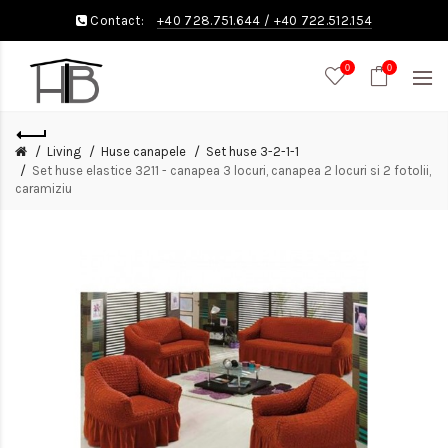
Contact:
+40 728.751.644
/
+40 722.512.154
0
0
Living
Huse canapele
Set huse 3-2-1-1
Set huse elastice 3211 - canapea 3 locuri, canapea 2 locuri si 2 fotolii,
caramiziu