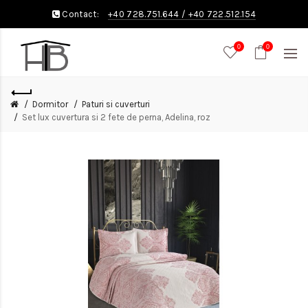
Contact:
+40 728.751.644
/
+40 722.512.154
0
0
Dormitor
Paturi si cuverturi
Set lux cuvertura si 2 fete de perna, Adelina, roz