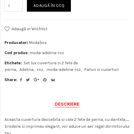
ADAUGĂ ÎN COŞ
Adaugă in Wishlist
Producatori
Modabox
Cod produs:
moda-adelina-roz
Etichete:
Set lux cuvertura si 2 fete de
perna
Adelina
roz
moda-adelina-roz
Paturi si cuverturi
Share:
DESCRIERE
Aceasta cuvertura deosebita si cele 2 fete de perna, cu dantela,_
broderie si imprimeu elegant, vor aduce un aer regal dormitorului
tau.