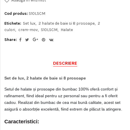
Adaugă in Wishlist
Cod produs:
S10LSCM
Etichete:
Set lux
2 halate de baie si 8 prosoape
2
culori
crem-mov
S10LSCM
Halate
Share:
DESCRIERE
Set de lux, 2 halate de baie si 8 prosoape
Setul de halate și prosoape din bumbac 100% oferă confort și
rafinament, fiind ideal pentru uz personal sau pentru a fi oferit
cadou. Realizat din bumbac de cea mai bună calitate, acest set
asigură o absorbție excelentă, fiind extrem de plăcut la atingere.
Caracteristici
: