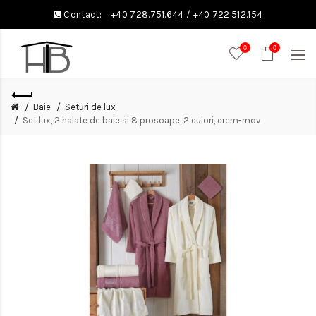
Contact:
+40 728.751.644
/
+40 722.512.154
0
0
Baie
Seturi de lux
Set lux, 2 halate de baie si 8 prosoape, 2 culori, crem-mov