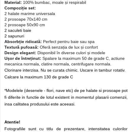
Material:
100% bumbac, moale și respirabil
Compoziție set:
2 halate marime universala
2 prosoape 70x140 cm
2 prosoape 50x90 cm
2 saculeti baie
2 sapunuri
Absorbție ridicată:
Perfect pentru baie sau spa
Textură pufoasă:
Oferă senzația de lux și confort
Design elegant:
Disponibil în diverse culori și modele
Ușor de întreținut:
Spalare la maximum 50 de grade C, actiune
mecanica normala, clatire normala, centrifugare normala.
Clorinare interzisa. Nu se curata chimic. Uscare in tambur rotativ.
Calcare la maximum 130 de grade C
*Modelele (desenele - flori, nave etc) de pe halate si prosoape pot
fi diferite in functie de lotul existent in momentul plasarii comenzii,
insa calitatea produsului este aceeasi.
Atentie!
Fotografiile sunt cu titlu de prezentare, intensitatea culorilor