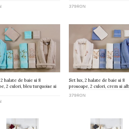
N
379RON
gă în Coş
Adaugă în Coş
 2 halate de baie si 8
Set lux, 2 halate de baie si 8
e, 2 culori, bleu turquoise si
prosoape, 2 culori, crem si al
379RON
N
Adaugă în Coş
gă în Coş