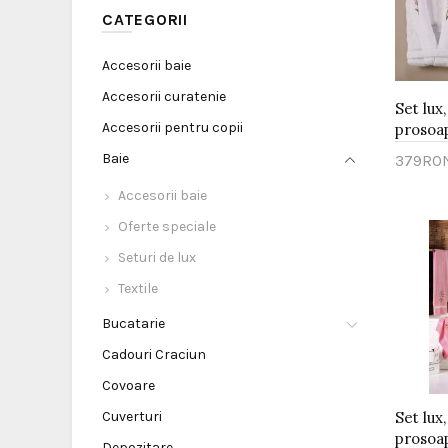
CATEGORII
Accesorii baie
Accesorii curatenie
Set lux,
Accesorii pentru copii
prosoape
Baie
379RO
Adau
Accesorii baie
Oferte speciale
Seturi de lux
Textile
Bucatarie
Cadouri Craciun
Covoare
Cuverturi
Set lux,
prosoape
Depozitare