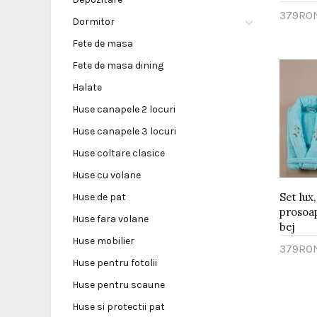
379RO
Dormitor
Adau
Fete de masa
Fete de masa dining
Halate
Huse canapele 2 locuri
Huse canapele 3 locuri
Huse coltare clasice
Huse cu volane
Set lux,
Huse de pat
prosoap
Huse fara volane
bej
Huse mobilier
379RO
Huse pentru fotolii
Adau
Huse pentru scaune
Huse si protectii pat