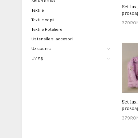
Seturi de lux
Set lux,
Textile
prosoap
Textile copii
379RO
Textile Hoteliere
Adau
Ustensile si accesorii
Uz casnic
Living
Set lux,
prosoape
379RO
Adau