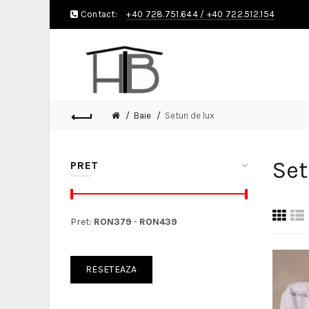
Contact:
+40 728.751.644
/
+40 722.512.154
Baie
Seturi de lux
Set
PRET
Pret:
RON
379
-
RON
439