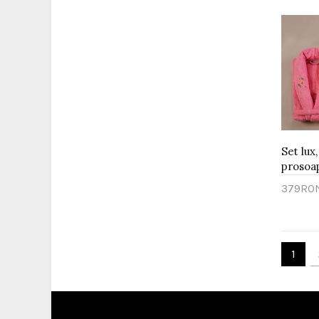
Set lux,
prosoape
379RO
Adau
1