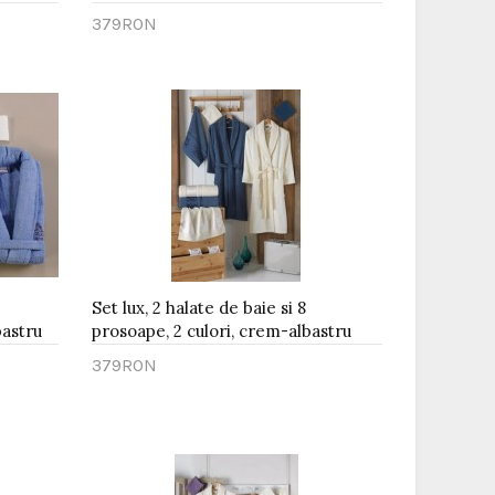
379RON
Adaugă în Coş
Set lux, 2 halate de baie si 8
bastru
prosoape, 2 culori, crem-albastru
379RON
Adaugă în Coş