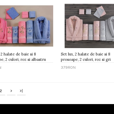
 2 halate de baie si 8
Set lux, 2 halate de baie si 8
, 2 culori, roz si albastru
prosoape, 2 culori, roz si gri
N
379RON
gă în Coş
Adaugă în Coş
2
>
>|