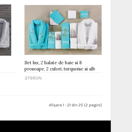
Set lux, 2 halate de baie si 8
prosoape, 2 culori, turquoise si alb
379RON
Adaugă în Coş
Afişare 1 - 21 din 25 (2 pagini)