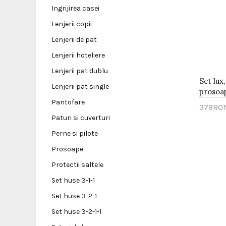
Ingrijirea casei
Lenjerii copii
Lenjerii de pat
Lenjerii hoteliere
Lenjerii pat dublu
Set lux,
Lenjerii pat single
prosoap
Pantofare
379RO
Paturi si cuverturi
Adau
Perne si pilote
Prosoape
Protectii saltele
Set huse 3-1-1
Set huse 3-2-1
Set huse 3-2-1-1