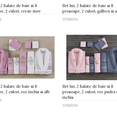
 2 halate de baie si 8
Set lux, 2 halate de baie si 8
e, 2 culori, crem-mov
prosoape, 2 culori, galben si a
N
379RON
gă în Coş
Adaugă în Coş
 2 halate de baie si 8
Set lux, 2 halate de baie si 8
, 2 culori, roz inchis si alb
prosoape, 2 culori, roz pudra s
inchis
N
379RON
gă în Coş
Adaugă în Coş