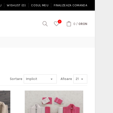
U
WISHLIST (0)
COSUL MEU
FINALIZEAZA COMANDA
0
0
/
0RON
Sortare
Afisare