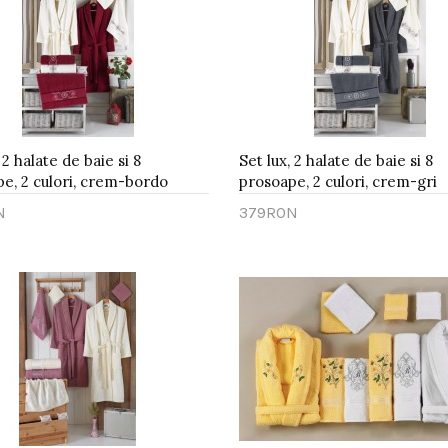
 2 halate de baie si 8
Set lux, 2 halate de baie si 8
e, 2 culori, crem-bordo
prosoape, 2 culori, crem-gri
N
379RON
gă în Coş
Adaugă în Coş