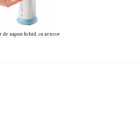
 de sapun lichid, cu senzor
gă în Coş