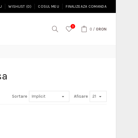
U
WISHLIST (0)
COSUL MEU
FINALIZEAZA COMANDA
0
0
/
0RON
sa
Sortare
Afisare