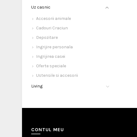
Uz casnic
Accesorii animale
Cadouri Craciun
Depozitare
Ingrijire personala
Ingrijirea casei
Oferte speciale
Ustensile si accesorii
Living
CONTUL MEU