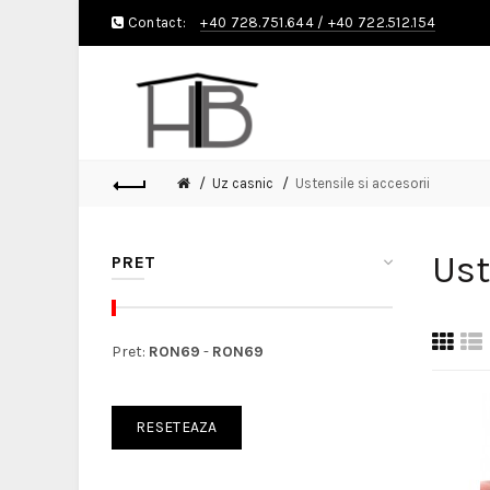
Contact:
+40 728.751.644
/
+40 722.512.154
Uz casnic
Ustensile si accesorii
Ust
PRET
Pret:
RON
69
-
RON
69