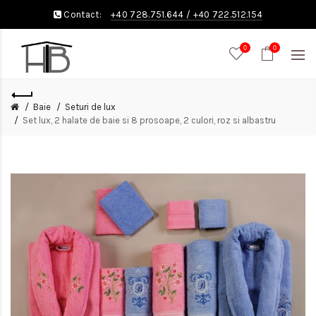
Contact:
+40 728.751.644
/
+40 722.512.154
0
0
Baie
Seturi de lux
Set lux, 2 halate de baie si 8 prosoape, 2 culori, roz si albastru