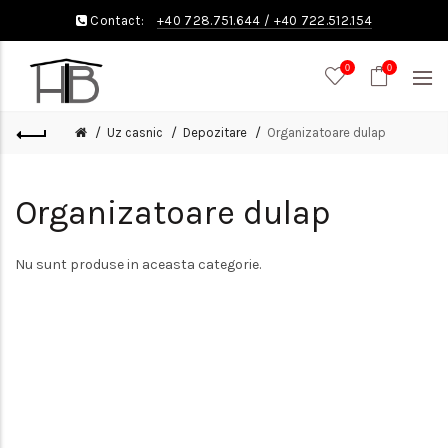
Contact:
+40 728.751.644
/
+40 722.512.154
0
0
Uz casnic
Depozitare
Organizatoare dulap
Organizatoare dulap
Nu sunt produse in aceasta categorie.